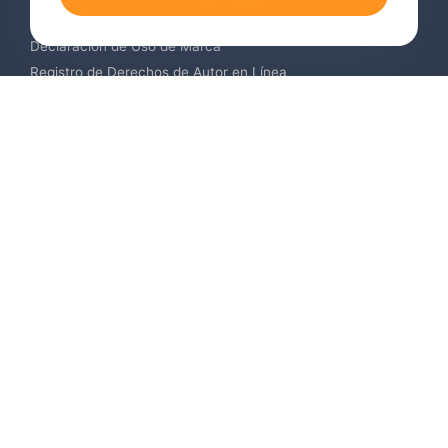
Servicios de Vigilancia de Marcas
Declaración de Uso de Marca
Registro de Derechos de Autor en Línea
Registro de Diseños Industriales
Contáctenos
Europa +34 910 782 483
US & Canada +1 (305) 257-9442
Email contact@igerent.com
Pagos seguros