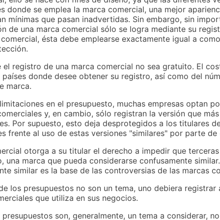
s donde se emplea la marca comercial, una mejor aparienci
tan mínimas que pasan inadvertidas. Sin embargo, sin impo
ción de una marca comercial sólo se logra mediante su regi
 comercial, ésta debe emplearse exactamente igual a como 
tección.
el registro de una marca comercial no sea gratuito. El co
 países donde desee obtener su registro, así como del núm
de marca.
 limitaciones en el presupuesto, muchas empresas optan por
omerciales y, en cambio, sólo registran la versión que más
nes. Por supuesto, esto deja desprotegidos a los titulares 
es frente al uso de estas versiones "similares" por parte de
ercial otorga a su titular el derecho a impedir que tercer
so, una marca que pueda considerarse confusamente similar.
e similar es la base de las controversias de las marcas co
e los presupuestos no son un tema, uno debiera registrar
erciales que utiliza en sus negocios.
 presupuestos son, generalmente, un tema a considerar, no 