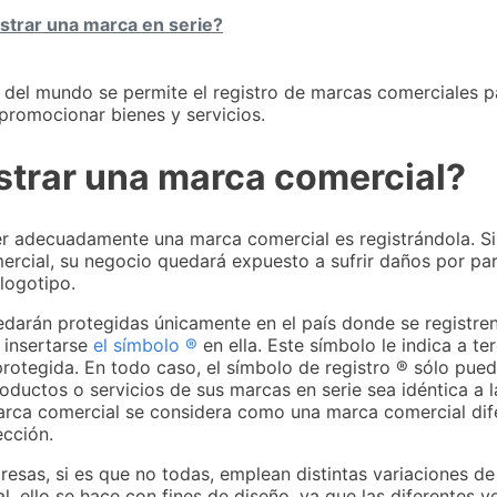
strar una marca en serie?
 del mundo se permite el registro de marcas comerciales p
promocionar bienes y servicios.
strar una marca comercial?
r adecuadamente una marca comercial es registrándola. Si
cial, su negocio quedará expuesto a sufrir daños por par
logotipo.
darán protegidas únicamente en el país donde se registren
 insertarse
el símbolo ®
en ella. Este símbolo le indica a t
protegida. En todo caso, el símbolo de registro ® sólo pue
oductos o servicios de sus marcas en serie sea idéntica a l
arca comercial se considera como una marca comercial dife
ección.
esas, si es que no todas, emplean distintas variaciones d
, ello se hace con fines de diseño, ya que las diferentes v