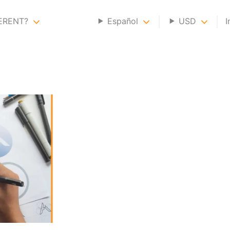
GERENT?
Español
USD
I