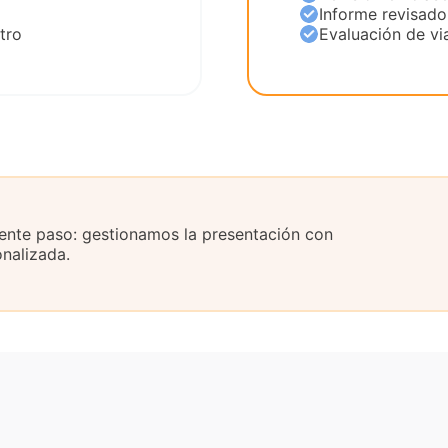
o
Informe revisad
tro
Evaluación de via
uiente paso: gestionamos la presentación con
onalizada.