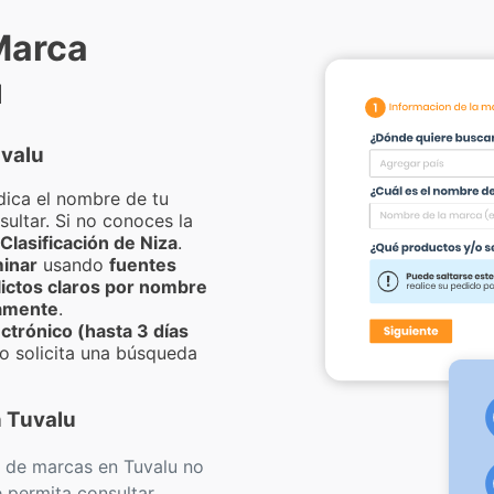
Marca
u
uvalu
dica el nombre de tu
ultar. Si no conoces la
Clasificación de Niza
.
inar
usando
fuentes
lictos claros por nombre
camente
.
ctrónico (hasta 3 días
o solicita una búsqueda
 Tuvalu
 de marcas en Tuvalu no
e permita consultar