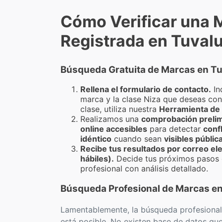
Cómo Verificar una 
Registrada en Tuval
Búsqueda Gratuita de Marcas en T
Rellena el formulario de contacto.
In
marca y la clase Niza que deseas cons
clase, utiliza nuestra
Herramienta de 
Realizamos una
comprobación prelim
online accesibles
para detectar
conf
idéntico
cuando sean
visibles públi
Recibe tus resultados por correo ele
hábiles).
Decide tus próximos pasos 
profesional con análisis detallado.
Búsqueda Profesional de Marcas en
Lamentablemente, la búsqueda profesional
está posible. No existen base de datos qu