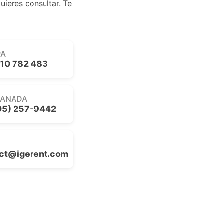
uieres consultar. Te
PA
10 782 483
CANADA
05) 257-9442
ct@igerent.com