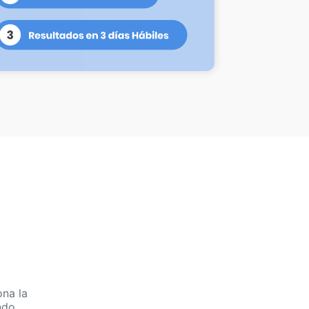
na la
ndo