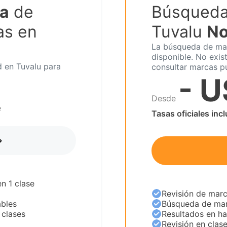
ta
de
Búsqueda
as en
Tuvalu
No
La búsqueda de mar
disponible. No exis
d en Tuvalu para
consultar marcas p
- 
Desde
e
Tasas oficiales inc
n 1 clase
Revisión de marc
ables
Búsqueda de mar
 clases
Resultados en ha
Revisión en clas