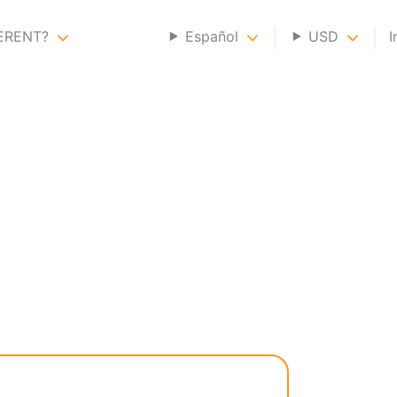
GERENT?
Español
USD
I