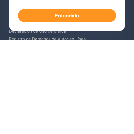
Consulta de Marcas Registradas
Registro de Marcas en el Extranjero
Entendido
Renovación de Marca Registrada
Servicios de Vigilancia de Marcas
Declaración de Uso de Marca
Registro de Derechos de Autor en Línea
Registro de Diseños Industriales
Contáctenos
Europa +34 910 782 483
US & Canada +1 (305) 257-9442
Email contact@igerent.com