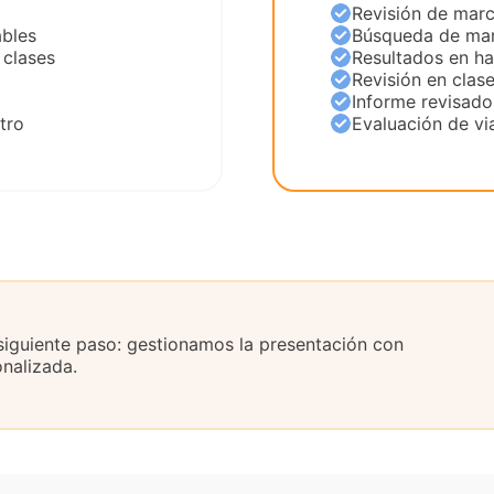
Revisión de marc
ables
Búsqueda de mar
 clases
Resultados en ha
Revisión en clas
o
Informe revisad
tro
Evaluación de via
 siguiente paso: gestionamos la presentación con
onalizada.