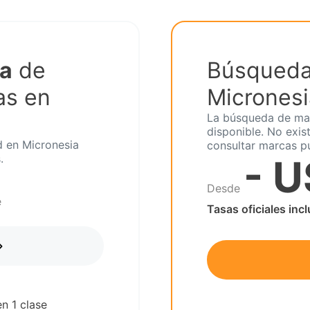
ta
de
Búsqueda
as en
Micrones
La búsqueda de mar
disponible. No exis
d en Micronesia
consultar marcas p
.
- 
Desde
e
Tasas oficiales inc
n 1 clase