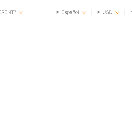
GERENT?
Español
USD
I