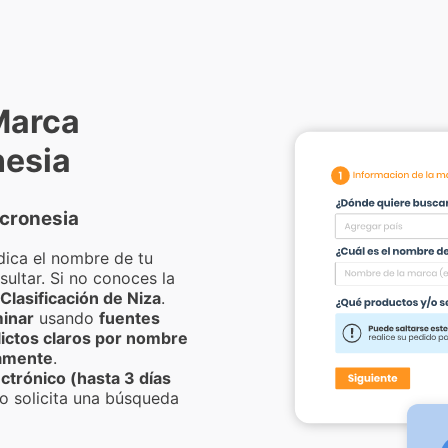
Marca
nesia
cronesia
dica el nombre de tu
ultar. Si no conoces la
Clasificación de Niza
.
inar
usando
fuentes
lictos claros por nombre
camente
.
ctrónico (hasta 3 días
o solicita una búsqueda