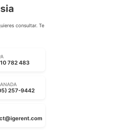
sia
uieres consultar. Te
PA
10 782 483
CANADA
05) 257-9442
ct@igerent.com