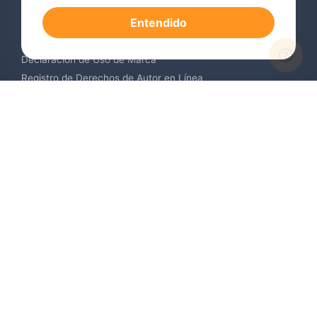
Registro de Marcas en el Extranjero
Entendido
Renovación de Marca Registrada
Servicios de Vigilancia de Marcas
Declaración de Uso de Marca
Registro de Derechos de Autor en Línea
Registro de Diseños Industriales
Contáctenos
Europa +34 910 782 483
US & Canada +1 (305) 257-9442
Email contact@igerent.com