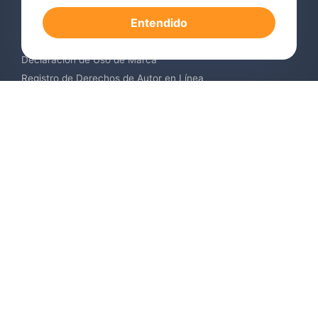
Registro de Marcas en el Extranjero
Entendido
Renovación de Marca Registrada
Servicios de Vigilancia de Marcas
Declaración de Uso de Marca
Registro de Derechos de Autor en Línea
Registro de Diseños Industriales
Contáctenos
Europa +34 910 782 483
US & Canada +1 (305) 257-9442
Email contact@igerent.com