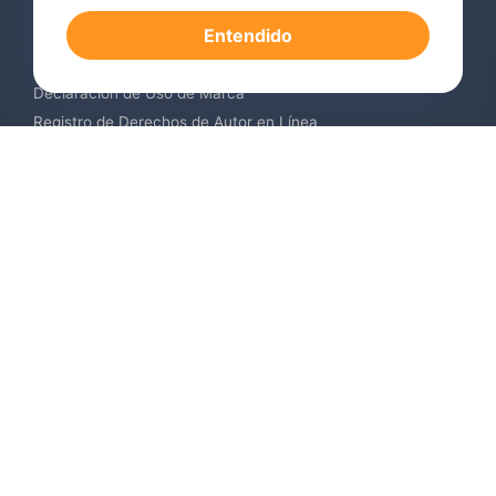
Registro de Marcas en el Extranjero
Entendido
Renovación de Marca Registrada
Servicios de Vigilancia de Marcas
Declaración de Uso de Marca
Registro de Derechos de Autor en Línea
Registro de Diseños Industriales
Contáctenos
Europa +34 910 782 483
US & Canada +1 (305) 257-9442
Email contact@igerent.com